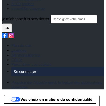
5100 Jambes
accueil@rcvdave.be
Je m'abonne à la newsletter
OK
Plan du site
Licences
Mentions légales
CGUV
Paramétrer vos cookies
Se connecter
Propulsé par AssoConnect, le logiciel des associations
Sportives
Vos choix en matière de confidentialité