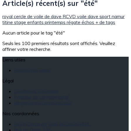
Article(s) récent(s) sur "été"
royal cercle de voile de dave
RCVD
voile
dave
sport
namur
titine
stage
enfants
printemps
régate
échos
+ de tags
Aucun article pour le tag "été"
Seuls les 100 premiers résultats sont affichés. Veuillez
affiner votre recherche.
Liens utiles
Ressources utiles
Légal
Conditions Générales
Politique de confidentialité
Règlement d'Ordre Intérieur
Nos coordonnées
Royal Cercle de Voile de Dave ASBL
Rue de Dave 735