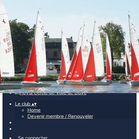
Exporter les lignes sélectionnées
Exporter toutes les colonnes
Exporter uniquement les colonnes affichées
Menu
<
>
Home
Devenir membre / Renouveler
Ajoutez un logo, un bouton, des réseaux sociaux
Cliquez pour éditer
Le club
▴
▾
Home
Devenir membre / Renouveler
Se connecter